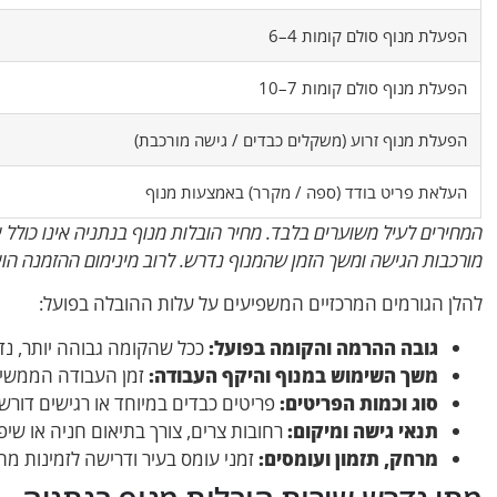
הפעלת מנוף סולם קומות 4–6
הפעלת מנוף סולם קומות 7–10
הפעלת מנוף זרוע (משקלים כבדים / גישה מורכבת)
העלאת פריט בודד (ספה / מקרר) באמצעות מנוף
המחירים לעיל משוערים בלבד. מחיר הובלות מנוף בנתניה אינו כולל
מורכבות הגישה ומשך הזמן שהמנוף נדרש. לרוב מינימום ההזמנה ה
להלן הגורמים המרכזיים המשפיעים על עלות ההובלה בפועל:
גובה ההרמה והקומה בפועל:
ככל שהקומה גבוהה יותר, נד
משך השימוש במנוף והיקף העבודה:
זמן העבודה הממשי 
סוג וכמות הפריטים:
פריטים כבדים במיוחד או רגישים דורשים 
תנאי גישה ומיקום:
רחובות צרים, צורך בתיאום חניה או שי
מרחק, תזמון ועומסים:
זמני עומס בעיר ודרישה לזמינות מה