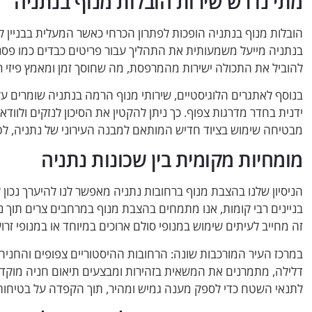
מתי נדרש שירות הובלות מנוף בנתניה
הובלות מנוף בנתניה הופכות לפתרון הכרחי כאשר המעלית בבניין ק
בנתניה מייעל משמעותית את התהליך עבור פריטים כבדים כמו פסנ
להוביל את התכולה ישירות מהמרפסת, מה שחוסך זמן ומאמץ פיזי ר
בנוסף לאתגרים הלוגיסטיים, שירותי מנוף הרמה בנתניה שומרים ע
מבטיחה שימוש בציוד חדיש המותאם למבנה העירוני של נתניה, ל
מומחיות מקומית בין שכונות נתניה
הניסיון שלנו בהצבת מנוף ברחובות נתניה מאפשר לנו להיערך נכון
בניינים רבי קומות, אנו מתמחים בהצבת מנוף במרחבים צרים תוך ני
זה מחייב לעיתים שימוש במנופי סולם ארוכים במיוחד או במנופי זר
במרכז העיר המורכבות שונה: הרחובות ההיסטוריים צפופים והחני
דלילה, מתמרנים את המשאית בזהירות ומבצעים תיאום חניה מוקדם כ
לתנאי השטח כדי לספק מענה גמיש ומהיר, תוך הקפדה על בטיחות