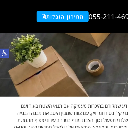
055-211-46
מחירון הובלות
פתח סרגל
ה הוא שירות שמציעה Movers TLV עם ניסיון וידע שמקורם בהיכרות מעמיקה עם תנאי השטח בעיר ועם
 לקל, בטוח ומדויק, עם צוות שמבין היטב את מבנה הבנייה
שלנו לתפעול נכון והצבת מנוף במרחב עירוני צפוף מתמזגת
חיסכון בזמן ובמאמץ. התקשרו אלינו לקבל תחושת שקט והנאה