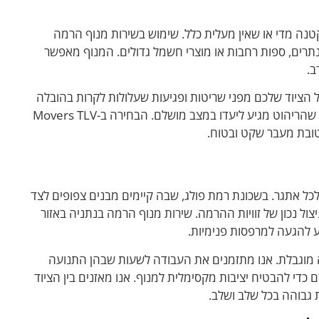
טנה מדי או שאין מעלית כלל. שימוש בשירות מנוף הרמה
תרים, ספות רחבות או מוצרי חשמל גדולים. המנוף מאפשר
ב.
ל הציוד שלכם מפני שריטות ופגיעות שעלולות לקרות בהובלה
ידנית בחדר מדרגות צפוף. כך ניתן להקטין את הסיכון לנזקים ולוודא שהריהוט מגיע ליעדו במצב מושלם. הבחירה ב-Movers TLV
טובת מעבר שקט ובטוח.
 לכל אתגר. בשכונת רמת פולג, שבה קיימים מבנים צפופים לצד
צול נכון של זוויות ההרמה. שירות מנוף הרמה בנתניה באזור
וע להגעה למרפסות פנימיות.
ה מוגבלת. אנו מתזמנים את העבודה לשעות שבהן התנועה
די להבטיח יציבות מקסימלית למנוף. אנו מאזנים בין הציוד
 גבוהה בכל שלב ושלב.