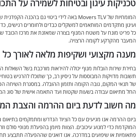
טכניקות עיגון ובטיחות לשמירה על התכו
המומחיות של Movers TLV באה לידי ביטוי גם ב
ועיגון מתקדמים המותאמים למשקלים כבדים ולחומרים רגישים, כדי ל
כל פריט מונח על משטח המנוף בצורה שמאזנת את מרכז הכובד שלו, 
המעבר מהקרקע לקומה הרצויה.
מענה מקצועי ושקיפות מלאה לאורך כל 
בחירת שירות הובלות מנוף יכולה להיראות מורכבת בשל השאלות הרב
תשובות מדויקות המבוססות על ניסיון רב, כך שתוכלו להרגיש בטוח
של תנאי המקום, גובה הקומה ותזמון ההובלה. במסגרת השיחה הטל
החל מתיאום עבודה בשעות שקטות ועד התאמה אישית של סוג המנ
מה חשוב לדעת ביום ההרמה והצבת המנ
ביום ההרמה אנו מגיעים עם כל הציוד הנדרש ומתמקמים בתיאום
המוקדמת כדי למנוע עיכובים. הצוות מיומן בהפעלת מנופי סולם וז
פתאומיות או שיפועים במדרכה. אנו דואגים שההפעלה תתבצע תחת כ