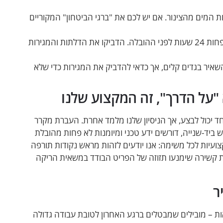
 המים מהצינור. אם יש לכם את "ברגי הביטחון" המקוריים
רוקנו את המקרר מתכולתו והפשירו אותו (אם צריך) לפחות 24 שעות לפני ההובלה. הדביקו את הדלתות והמגירות
שאיר בגדים קלים, אך כדאי להדביק את המגירות כדי שלא
 "על הדרך", זה המקצוע שלנו
 יכול לבצע, אך הניסיון שלנו מלמד אחרת. העברת מקרר
ש ביד-שנייה, דורשים ידע טכני ומיומנות לא פחות מהובלת
איתו את אותה רמת מקצועיות לכל משימה: אנו יודעים לזהות מראש נקודות תורפה
 קשירה שימנעו תזוזה של הפריט הבודד במשאית הריקה
ר
ת – מובילים שמבטלים ברגע האחרון לטובת עבודה גדולה