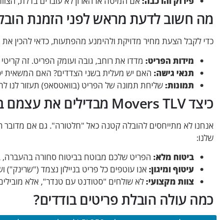
פירוק והרכבה:
אם המיטה או הארון לא עוברים בדלת, הצוות
מה חשוב לדעת מראש לפני הזמנת הובלת
כדי לקבל הצעת מחיר מדויקת ולהימנע מהפתעות, כדאי להכין את 
מידות הפריט:
מדדו את רוחב, גובה ועומק הפריט. זה קריטי 
תנאי גישה:
האם יש מעלית בשני הצדדים? האם המשאית יכו
תמונות:
שליחת תמונה של הפריט (בוואטסאפ) תעזור לנו לה
כיצד Movers TLV מבדילים את עצמם בתחום הובלת פריטים בודדים
אנחנו לא מתייחסים להובלה קטנה כאל "חלטורה". גם אם מדובר
שלנו:
ביטוח מלא:
הפריט שלכם מבוטח בביטוח סחורה בהעברה, בד
עיטוף ומיגון:
אנו עוטפים כל פריט בניילון נצמד ("שרינק") ו
צוות מקצועי:
לא שולחים "סטודנט עם טנדר", אלא מובילים מנ
כמה עולה הובלת פריטים בודדים?