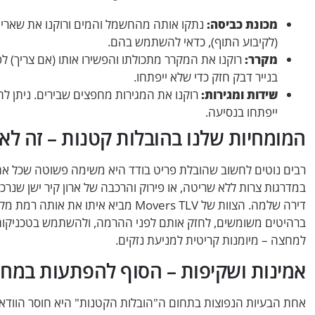
מכונת כביסה:
נתקו אותה מהחשמל והמים ורוקנו את שאריות
(לקיבוע התוף), כדאי להשתמש בהם.
מקרר:
בנייר דבק חזק כדי שלא ייפתחו.
שידות ומגירות:
רוקנו את המגירות מחפצים שבירים. ניתן לה
ייפתחו בנסיעה.
המומחיות שלנו בהובלות קטנות – זה לא
רבים נוטים לחשוב שהובלת פריט בודד היא משימה פשוטה שכל אחד
במדרגות צרות ללא שריטה, או פירוק והרכבה של ארון קיר ישן שנרכ
דירה שלמה. הצוות של Movers TLV מביא 
ברהיטים משומשים, לחזק אותם לפני ההרמה, ולהשתמש בטכניקות
למחצה – מיומנות קריטית למניעת נזקים.
אמינות ושקיפות – הסוף להפתעות במחי
אחת הבעיות הנפוצות בתחום ה"הובלות הקטנות" היא חוסר הוודאו