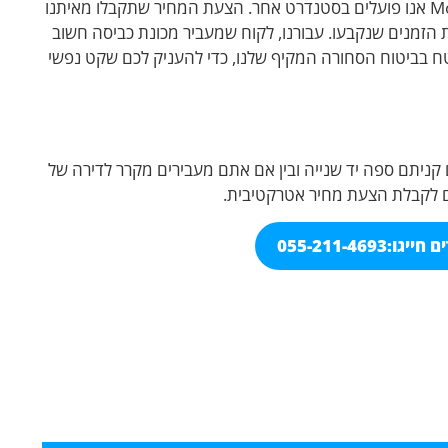
יותר, או מחירים שמשתנים פתאום כשמגיעים לשטח. ב-Movers TLV אנו פועלים בסטנדרט אחר. הצעת המחיר שתקבלו מאיתנו
 הזמנים שנקבעו. עבורנו, לקוח שמעביר מכונת כביסה חשוב
בוטח בביטוח הסחורה המקיף שלנו, כדי להעניק לכם שקט נפשי
 בודדים היא המומחיות שלנו ב-Movers TLV. בין אם קניתם ספה יד שנייה ובין אם אתם מעבירים מקרר לדירה של
היום לקבלת הצעת מחיר אטרקטיבית.
 חייגו:
055-211-4693