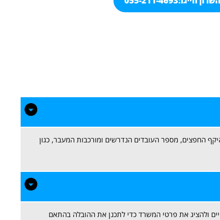
רון חייגו:
055-211-4693
ן מתחיל מ-₪400 ומשתנה בהתאם להיקף החפצים, מספר העובדים הנדרשים ומורכבות המעבר, כגון
ם ולהציג את פרטי המשרד כדי לתכנן את ההובלה בהתאם