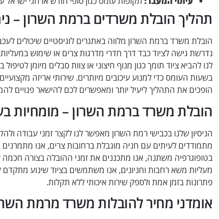
עיתוי המעבר:
תקופות עומס כגון סופי חודש או חגי ישראל ע
תהליך הובלת משרדים ברמת השרון – ני
הובלת משרד ברמת השרון מלווה באתגרים לוגיסטיים שיכולים לעכב
נדרשת גישה לציוד כבד דרך חדרי מדרגות צרים או שימוש במעליו
לנו להביא ציוד תומך כגון מנוף חיצוני או צוות סבלים מיומן לטיפו
בשעות העומס כדי למנוע עיכובים מיותרים. שירותי אריזה מקצועיים 
הופכים את התהליך ליעיל יותר ומאפשרים לכם להישאר פנויים לה
הובלת משרד ברמת השרון – מומחיות בש
הניסיון שלנו בכבישי רמת השרון מאפשר לנו לקצר זמני עבודה ולהק
מתמודדים לעיתים עם חניה מוגבלת ברחובות צרים, אנו מתמרנים בז
בטופוגרפיה משתנה, אנו מתכננים את זמני ההובלה בצורה חכמה ל
מעליות משא רחבות וחניונים, אנו משתמשים בציוד שינוע מתקדם ל
פתרונות בזמן אמת ולספק שירות איכותי ללא תקלות.
אומדני מחיר להובלות משרד מרמת השרון