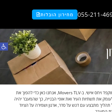
055-211-46
מחירון הובלות
פתח סרגל
ן
הובלת משרדים ברמת השרון הוא תהליך שדורש מקצוענות, תכנון מוקפד ויחס אישי. ב-Movers TLV, אנחנו כאן כדי להפוך את
לעומק את תשתיות העיר ואת אופי הבנייה, כך שהמעבר יהיה
תהליך מתבצע עם דגש על סדר, ארגון ושמירה על הציוד
רת המעבר.