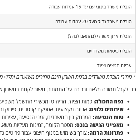
הובלת משרד בינוני עם עד 15 עמדות עבודה
הובלת משרד גדול מעל 20 עמדות עבודה
הובלת ארון משרדי (בהתאם לגודל)
הובלת כיסאות משרדיים
אריזת חפצים וציוד
* מחירי הובלת משרדים ברמת השרון הינם מחירים משוערים ותלויי מ
כדי לקבל תמונה מלאה וברורה על התמחור, חשוב לקחת בחשבון א
נפח התכולה:
כמות הציוד, הריהוט ומכשירי החשמל משפיעה 
שירותים נלווים:
אריזה מקצועית, אספקת קרטונים, פירוק והר
טווח הנסיעה:
המרחק בין המשרדים, זמני הנסיעה, עצירות ב
מאפייני הגישה בנכס:
מספר הקומה, זמינות מעליות משא,
פתרונות הרמה:
צורך בשימוש במנוף חיצוני עבור פריטים גד