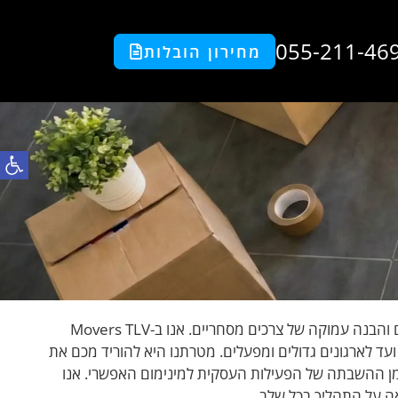
055-211-46
מחירון הובלות
פתח סרגל
הובלות לעסקים הן תחום הדורש תכנון קפדני, עמידה בלוחות זמנים והבנה עמוקה של צרכים מסחריים. אנו ב-Movers TLV
עד לארגונים גדולים ומפעלים. מטרתנו היא להוריד מכם את
מן ההשבתה של הפעילות העסקית למינימום האפשרי. אנו
ה על התהליך בכל שלב.