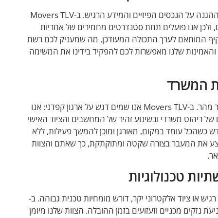
אחד ההיבטים הקריטיים ביותר עבור ארגונים בתהליך המעבר הוא ההגנה על הנכסים הפיזיים והמידע הרגיש. ב-Movers TLV
 ולכן אנו פועלים תחת סטנדרטים מחמירים של אחריות
 מקיף המותאם לערך התכולה המעודכן, מה שמעניק לכם רשת
 והאמינות שלנו מאפשרות לכם להפקיד בידינו את המשימה
ת המשרד
מעבר משרד דורש סדר מופתי כדי שתוכלו לחזור לעבודה כמה שיותר מהר. ב-Movers TLV אנו שמים דגש על ארגון קפדני: אנו
 של ריהוט משרדי ובשינוע זהיר של המחשבים והציוד האישי
 כשהכל עומד במקום, מאורגן ומוכן להמשך פעילות, ללא
ו לבצע את המעבר בצורה שקטה ומתוקתקת, כך שאתם והצוות
ר.
יות טכנולוגיות
ש או ציוד אלקטרוני יקר, דורש מומחיות טכנית גבוהה. ב-
ים למניעת נזקים מכניים וזעזועים בזמן ההובלה. הצוות שלנו מיומן