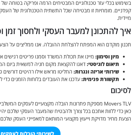
בשימוש בכלי עזר טכנולוגיים המבטיחים הרמה ופריקה בטוחה של פ
קפדניים. מומחיות זו מבטיחה שכל התשתית הטכנולוגית של העס
מיידית.
איך להתכונן למעבר העסקי ולחסוך זמן ו
תכנון מוקדם הוא המפתח להצלחת ההובלה. אנו ממליצים על הצע
מיון וסימון:
מיינו את תכולת המשרד וסמנו פריטים רגישים או
תיאום לוגיסטי:
דאגו להקצאת מקום חניה למשאית ביום המעב
שירותי אריזה ונגרות:
החליטו מראש אילו רהיטים דורשים פיר
תקשורת פנימית:
עדכנו את העובדים בלוחות הזמנים כדי למנ
לסיכום
Movers TLV מספקת פתרונות הובלה מקצועיים לעסקים המשל
כאן כדי ללוות אתכם בכל צורך ולהבטיח שהמעבר העסקי שלכם יהיה
הצעת מחיר מדויקת וייעוץ מקצועי המותאם למאפייני העסק שלכם.
לשירותי הובלות לעסקים ח