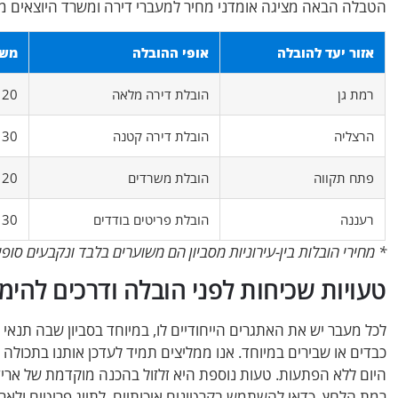
הטבלה הבאה מציגה אומדני מחיר למעברי דירה ומשרד היוצאים מסב
אזור יעד להובלה
אופי ההובלה
משך
רמת גן
הובלת דירה מלאה
20 דקות
הרצליה
הובלת דירה קטנה
30 דקות
פתח תקווה
הובלת משרדים
20 דקות
רעננה
הובלת פריטים בודדים
30 דקות
* מחירי הובלות בין-עירוניות מסביון הם משוערים בלבד ונקבעים ס
טעויות שכיחות לפני הובלה ודרכים להימנ
לכל מעבר יש את האתגרים הייחודיים לו, במיוחד בסביון שבה תנאי
כבדים או שבירים במיוחד. אנו ממליצים תמיד לעדכן אותנו בתכולה
היום ללא הפתעות. טעות נוספת היא זלזול בהכנה מוקדמת של ארי