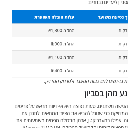
יון ליעדים נבחרים:
 נסיעה משוער
עלות הובלה משוערת
החל מ ₪1,300
החל מ ₪900
החל מ ₪1,100
החל מ ₪400
ופית בהתאם למורכבות המעבר ולמרחק המדויק.
ע מהן בסביון
 הגישה משתנים. טעות נפוצה היא אי-דיווח מראש על פריטים
 המדויקת כדי שנוכל להביא את הציוד המתאים ולתכנן את
זה. אפילו במעבר קטן, ארגון התכולה מפחית משמעותית את
רמת הלחץ. כדאי להשתמש בקרטונים איכותיים, לתייג פריטים ולארוז חפצים דומים יחד לייעול הפריקה. אנו ב-Movers TLV