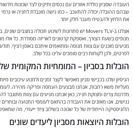
העובדה שסביון כוללת אזורים עם נכסים ותיקים לצד שכונות חדשות
שבהם ההובלה יכולה להתעכב – כמו גישה מוגבלת לחניה או גרמי 
את הלחץ ולהבטיח מעבר חלק יותר.
אצלנו ב-Movers TLV יש פתרונות לשינוע תכולה במצבי
מנופים בשעת הצורך, ואספקת קרטונים לאריזה מסודרת. כל אלו מא
מגיעים מוכנים עם צוות מנוסה ומתואמים איתכם באופן רציף. תו
לפרטים, ולכן לקוחות רבים סומכים עלינו בכל שלב.
הובלות בסביון – המומחיות המקומית שלנ
הניסיון שלנו בכבישי סביון מאפשר לקצר זמנים ולמנוע עיכובים מיו
מעליות משא רחבות, אנחנו מבצעים העמסה ופריקה מהירה. לעומת 
מדרגות צרים ומצוקת חניה; כאן אנחנו מגיעים עם צוות מתוגבר להר
נגישים, אנו מאזנים את העבודה בהתאם לעומסי התנועה ובוחרים א
הלוגיסטיקה הייחודית של כל שכונה בשילוב ציוד ייעודי, מה שמא
הובלות היוצאות מסביון ליעדים שונים